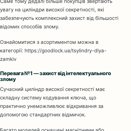
Саме тому дедалі більше покупців звертають
увагу на циліндри високої секретності, які
забезпечують комплексний захист від більшості
відомих способів злому.
Ознайомитися з асортиментом можна в
категорії: https://goodlock.ua/tsylindry-dlya-
zamkiv
Перевага №1 — захист від інтелектуального
злому
Сучасний циліндр високої секретності має
складну систему кодування ключа, що
практично унеможливлює відкривання за
допомогою стандартних відмичок.
Багато моделей оснащені магнітними або