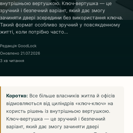
внутрішньою вертушкою. Ключ‑вертушка — це
зручний і безпечний варіант, який дає змогу
зачиняти двері зсередини без використання ключа.
Такий формат особливо зручний у повсякденному
житті, коли потрібно часто…
Редакція GoodLock
Оновлено 21.07.2026
3 хв читання
Коротко:
Все більше власників житла й офісів
відмовляються від циліндрів «ключ‑ключ» на
користь рішень із внутрішньою вертушкою.
Ключ‑вертушка — це зручний і безпечний
варіант, який дає змогу зачиняти двері