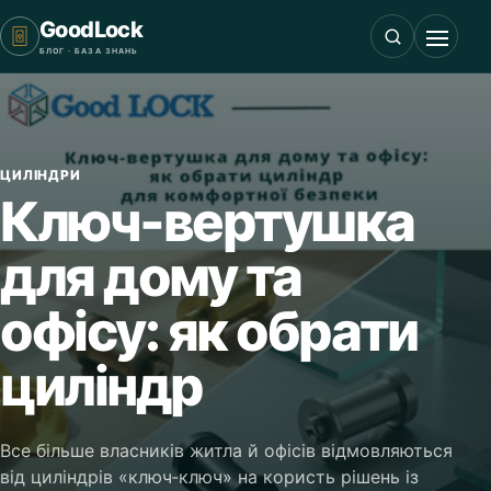
GoodLock
БЛОГ · БАЗА ЗНАНЬ
ЦИЛІНДРИ
Ключ‑вертушка
для дому та
офісу: як обрати
циліндр
Все більше власників житла й офісів відмовляються
від циліндрів «ключ‑ключ» на користь рішень із